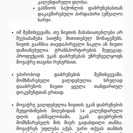
კალენდარული
დღისა
; 
გასწიოს
საქონლის
დაბრუნებასთან
დაკავშირებული
პირდაპირი
 (
უშუალო
) 
ხარჯი
.
იმ
შემთხვევაში
, 
თუ
ნივთის
მახასიათებლები
არ
შეესაბამება
საიტზე
მითითებულ
მონაცემებს
, 
ნივთს
გააჩნია
თავდაპირველი
ნაკლი
ან
ნივთი
დაზიანებულია
ტრანსპორტირების
შედეგად
, 
პროდუქციის
უკან
დაბრუნებას
უზრუნველყოფს
მოვაჭრე
თავისი
რესურსით
.
უპირობოდ
დაბრუნების
შემთხვევაში
, 
მომხმარებელი
ვალდებულია
სრულად
დააბრუნოს
ნივთი
ყველა
თანდართულ
დოკუმენტთან
ერთად
.
მოვაჭრე
ვალდებულია
ნივთის
უკან
დაბრუნების
შეტყობინების
მიღებიდან
 14 
კალენდარული
დღის
განმავლობაში
, 
უკან
დაუბრუნოს
მომხმარებელს
მის
მიერ
გადახდილი
თანხა
. 
მოვაჭრეს
უფლება
აქვს
, 
უარი
თქვას
თანხის