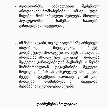
პლატფორმის
საშუალებით
შეძენილი
პროდუქციის
/
მომსახურების
იმავე
დღეს
მიღებას
მომხმარებელი
შეძლებს
მხოლოდ
პლატფორმის
სამუშაო
საათებში
განთავსებულ
შეკვეთებზე
.
იმ
შემთხვევაში
, 
თუ
პლატფორმაზე
არსებული
ინფორმაციის
მიუხედავად
, 
ობიექტს
კონკრეტული
პროდუქტი
არ
აქვს
მარაგში
ან
არსებობს
პროდუქტზე
დეფიციტი
, 
მოხდება
შეკვეთის
განთავსებიდან
მაქსიმუმ
 30 
წუთში
მომხმარებლთან
დაკავშირება
შეკვეთის
მოდიფიცირების
ან
კონკრეტულ
პროდუქტზე
შეკვეთის
გაუქმების
თაობაზე
და
ამ
გზით
მოხდება
მომხმარებლის
შეკვეთაში
შესაბამისი
ცვლილების
შეტანა
.
დაბრუნების
პოლიტიკა